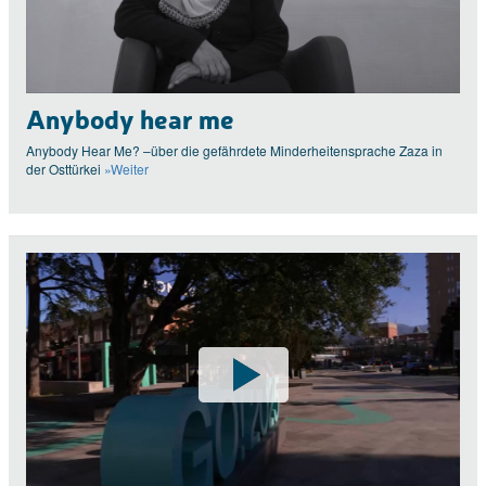
Anybody hear me
Anybody Hear Me? –über die gefährdete Minderheitensprache Zaza in
der Osttürkei
»Weiter