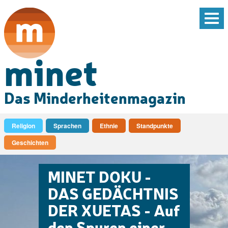
Tog
nav
minet
Das Minderheitenmagazin
Religion
Sprachen
Ethnie
Standpunkte
Geschichten
MINET DOKU -
DAS GEDÄCHTNIS
DER XUETAS - Auf
den Spuren einer