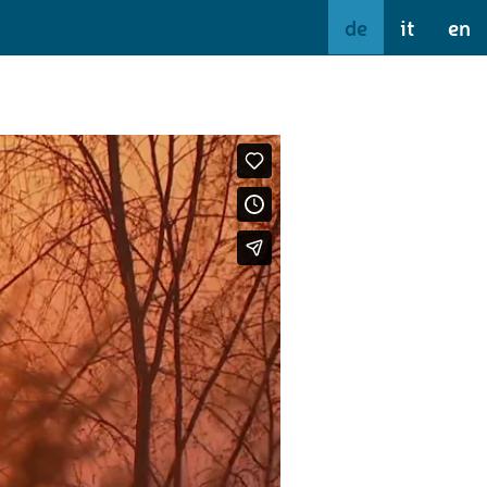
de
it
en