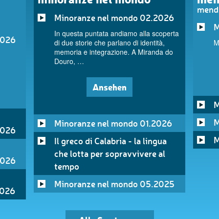
mend
Minoranze nel mondo 02.2026
M
In questa puntata andiamo alla scoperta
2026
di due storie che parlano di identità,
M
memoria e integrazione. A Miranda do
Douro, …
Ansehen
M
M
Minoranze nel mondo 01.2026
2026
M
Il greco di Calabria - la lingua
che lotta per sopravvivere al
2026
tempo
Minoranze nel mondo 05.2025
2026