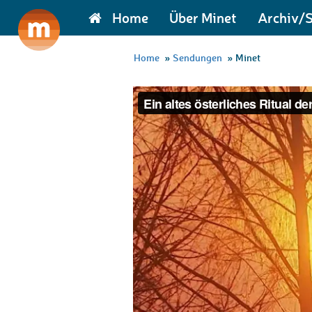
Home
Über Minet
Archiv/
Home
»
Sendungen
»
Minet