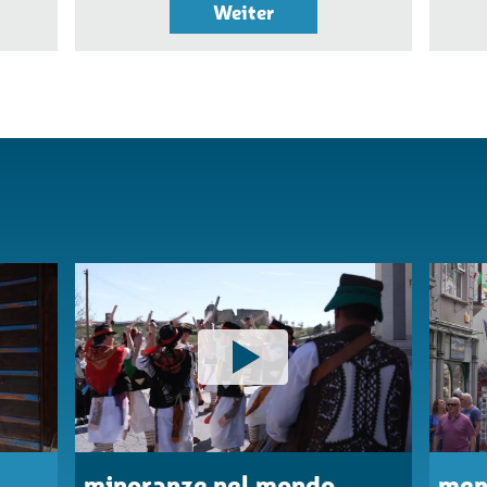
Weiter
minoranze nel mondo
men