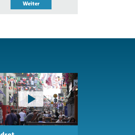
Weiter
dret