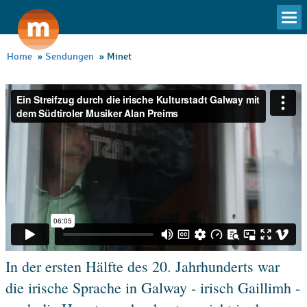
To
na
Home
»
Sendungen
»
Minet
In der ersten Hälfte des 20. Jahrhunderts war
die irische Sprache in Galway - irisch Gaillimh -