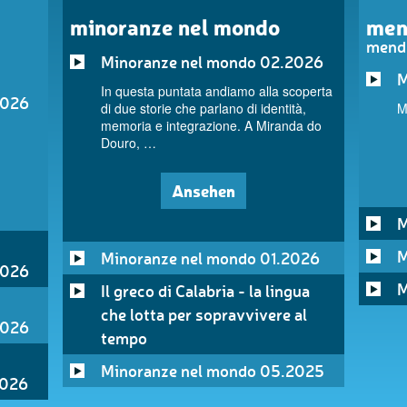
minoranze nel mondo
men
mend
Minoranze nel mondo 02.2026
M
In questa puntata andiamo alla scoperta
2026
di due storie che parlano di identità,
M
memoria e integrazione. A Miranda do
Douro, …
Ansehen
M
M
Minoranze nel mondo 01.2026
2026
M
Il greco di Calabria - la lingua
che lotta per sopravvivere al
2026
tempo
Minoranze nel mondo 05.2025
2026