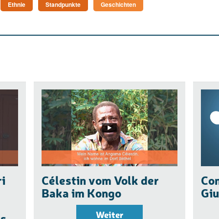
Ethnie
Standpunkte
Geschichten
ri
Célestin vom Volk der
Con
Baka im Kongo
Giu
Weiter
es