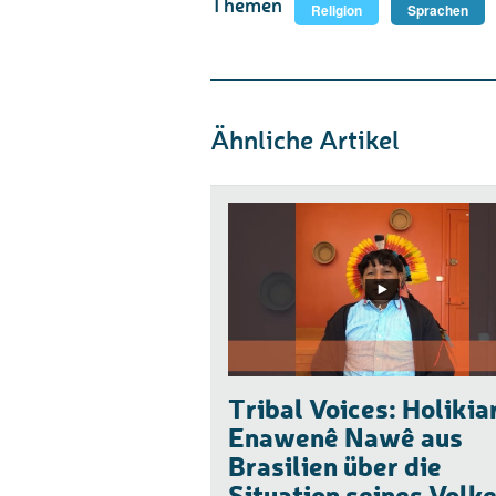
Themen
Religion
Sprachen
Ähnliche Artikel
Tribal Voices: Holikia
Enawenê Nawê aus
Brasilien über die
Situation seines Volk