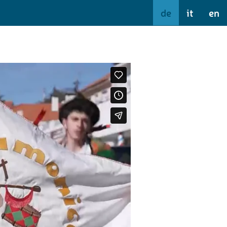
de
it
en