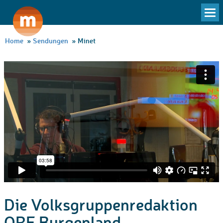
To
na
Home
»
Sendungen
»
Minet
Die Volksgruppenredaktion
ORF Burgenland