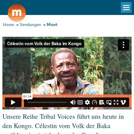
To
na
Home
»
Sendungen
»
Minet
Unsere Reihe Tribal Voices führt uns heute in
den Kongo. Célestin vom Volk der Baka