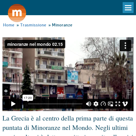
To
na
Home
»
Trasmissione
»
Minoranze
La Grecia è al centro della prima parte di questa
puntata di Minoranze nel Mondo. Negli ultimi