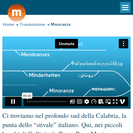
To
na
Home
»
Trasmissione
»
Minoranze
Ci troviamo nel profondo sud della Calabria, la
punta dello “stivale” italiano. Qui, nei piccoli