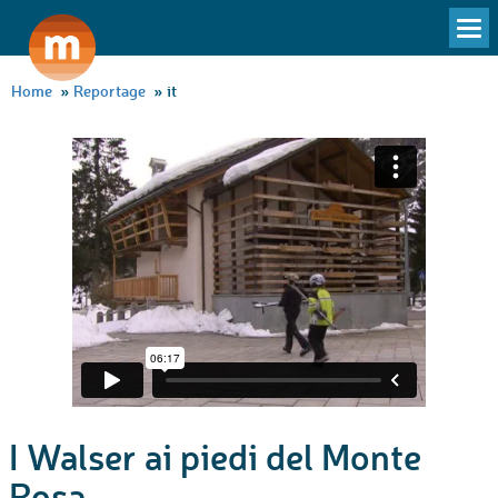
To
na
Home
»
Reportage
»
it
I Walser ai piedi del Monte
Rosa