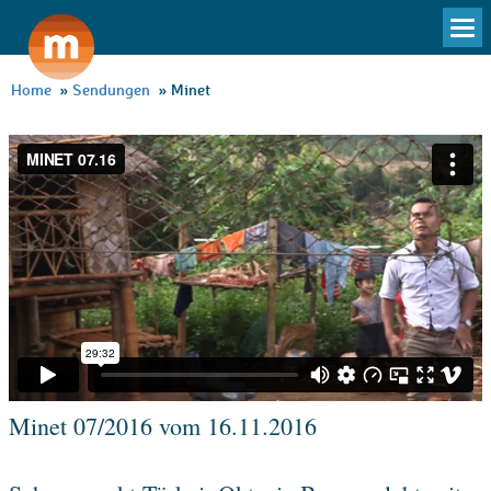
To
na
Home
»
Sendungen
»
Minet
Minet 07/2016 vom 16.11.2016