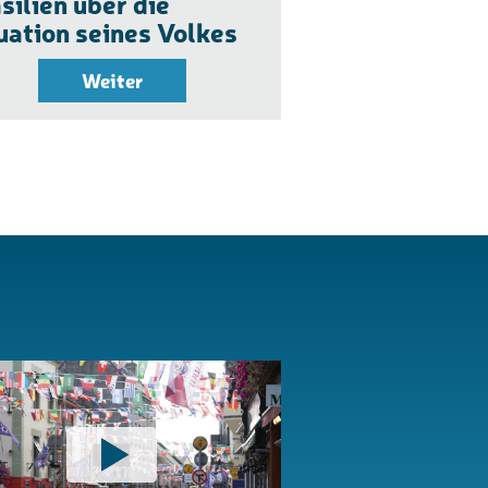
silien über die
uation seines Volkes
Weiter