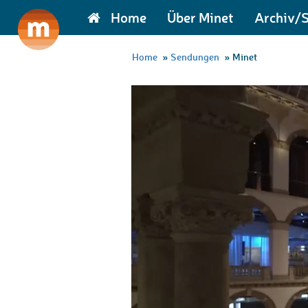
Home
Über Minet
Archiv/
Home
»
Sendungen
»
Minet