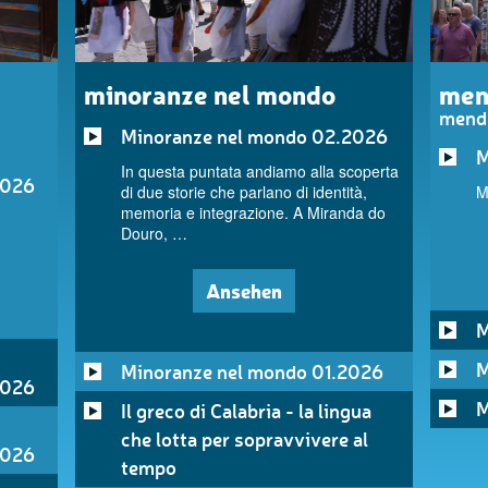
minoranze nel mondo
men
mend
Minoranze nel mondo 02.2026
M
In questa puntata andiamo alla scoperta
2026
di due storie che parlano di identità,
M
memoria e integrazione. A Miranda do
Douro, …
Ansehen
M
M
Minoranze nel mondo 01.2026
2026
M
Il greco di Calabria - la lingua
che lotta per sopravvivere al
2026
tempo