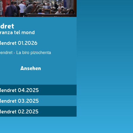
dret
ranza tel mond
endret 01.2026
endret - La biro pizochenta
Ansehen
endret 04.2025
endret 03.2025
endret 02.2025