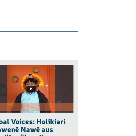
bal Voices: Holikiari
awenê Nawê aus