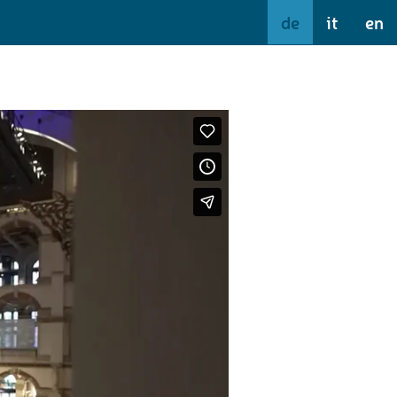
de
it
en