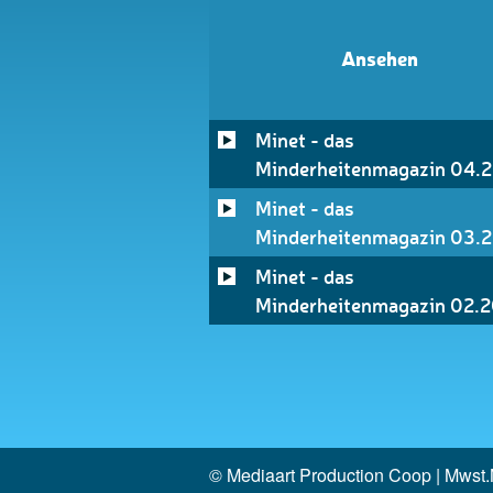
Ansehen
Minet - das
Minderheitenmagazin 04.
Minet - das
Minderheitenmagazin 03.
Minet - das
Minderheitenmagazin 02.
© Mediaart Production Coop | Mwst.