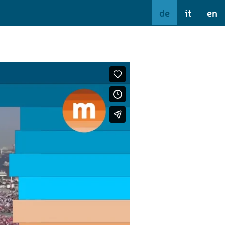
de
it
en