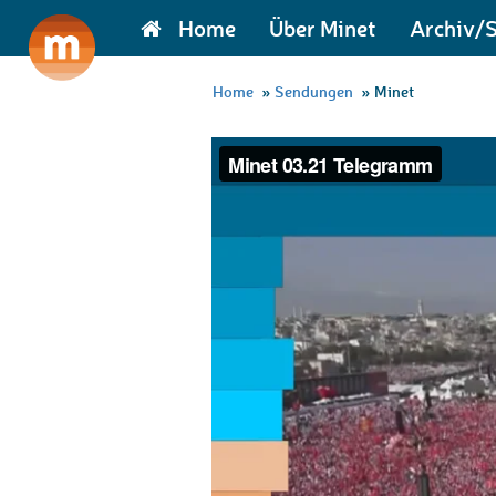
Home
Über Minet
Archiv/
Home
»
Sendungen
»
Minet