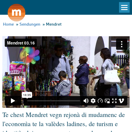
To
na
Home
»
Sendungen
»
Mendret
Te chest Mendret vegn rejonà di mudamenc de
l'economìa te la valèdes ladines, de turism e