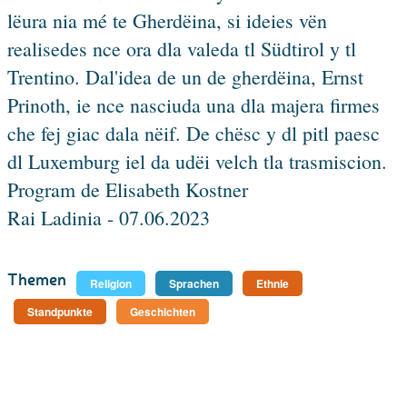
lëura nia mé te Gherdëina, si ideies vën
realisedes nce ora dla valeda tl Südtirol y tl
Trentino. Dal'idea de un de gherdëina, Ernst
Prinoth, ie nce nasciuda una dla majera firmes
che fej giac dala nëif. De chësc y dl pitl paesc
dl Luxemburg iel da udëi velch tla trasmiscion.
Program de Elisabeth Kostner
Rai Ladinia - 07.06.2023
Themen
Religion
Sprachen
Ethnie
Standpunkte
Geschichten