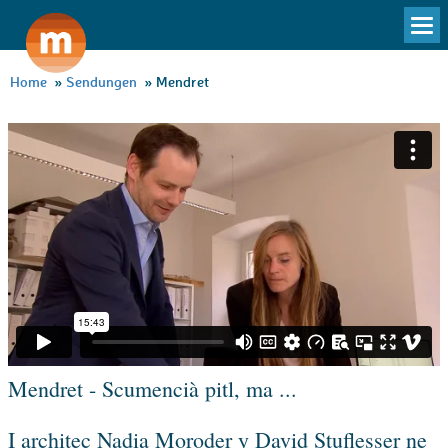
To
na
Home
»
Sendungen
»
Mendret
Mendret - Scumencià pitl, ma ...
I architec Nadia Moroder y David Stuflesser ne