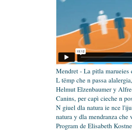
Mendret - La pitla marueies 
L tëmp che n passa alalergia,
Helmut Elzenbaumer y Alfred 
Canins, per capì cieche n pos
N giuel dla natura ie nce l'ij
natura y dla mendranza che v
Program de Elisabeth Kostne