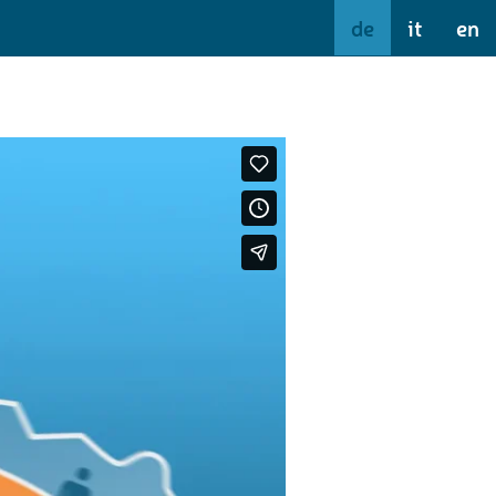
de
it
en