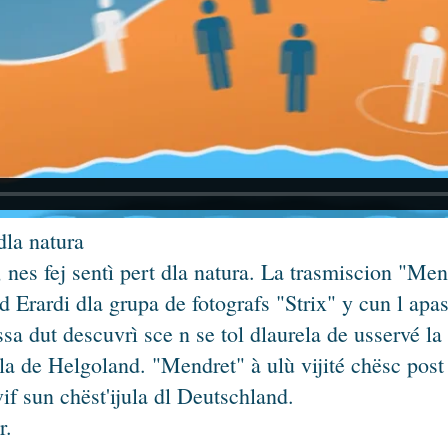
dla natura
 nes fej sentì pert dla natura. La trasmiscion "Me
Erardi dla grupa de fotografs "Strix" y cun l apa
sa dut descuvrì sce n se tol dlaurela de usservé la
ula de Helgoland. "Mendret" à ulù vijité chësc post 
if sun chëst'ijula dl Deutschland.
r.