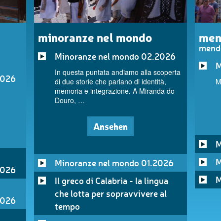
minoranze nel mondo
men
mend
Minoranze nel mondo 02.2026
M
In questa puntata andiamo alla scoperta
2026
di due storie che parlano di identità,
M
memoria e integrazione. A Miranda do
Douro, …
Ansehen
M
M
Minoranze nel mondo 01.2026
2026
M
Il greco di Calabria - la lingua
che lotta per sopravvivere al
2026
tempo