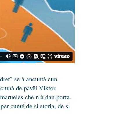
ndret" se à ancuntà cun
sciunà de pavëi Viktor
 marueies che n à dan porta.
per cunté de si storia, de si